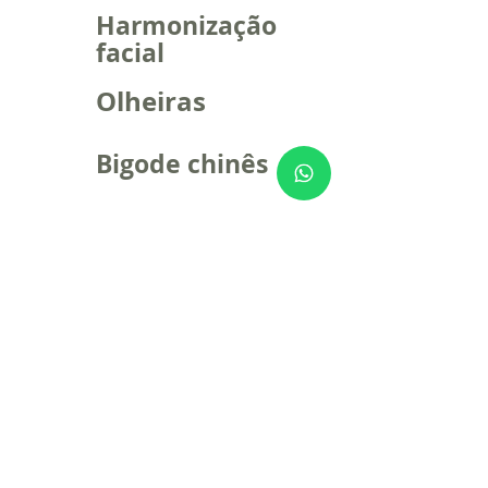
Harmonização
facial
Olheiras
Bigode chinês
Telefones:
(67)3521-6344
|
(67) 98467-3134
Atendimento:
Av. Rosário Congro, 1649, Jardim
Primaveril, Três Lagoas-MS